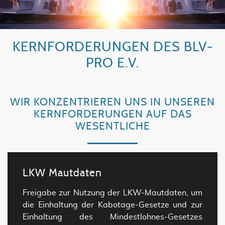
KERNFORDERUNGEN DES BLV-
PRO E.V.
WIR KONZENTRIEREN UNS IN UNSEREN
KERNFORDERUNGEN AUF DAS
WESENTLICHE
LKW Mautdaten
Freigabe zur Nutzung der LKW-Mautdaten, um
die Einhaltung der Kabotage-Gesetze und zur
Einhaltung des Mindestlohnes-Gesetzes